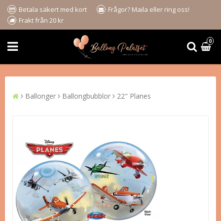
Betala säkert med kort
Frågor? Maila eller ring oss!
Frakt från 20 kr
0
Ballonger
Ballongbubblor
22" Planes