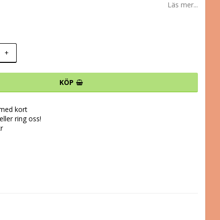
Läs mer...
+
KÖP
 med kort
ller ring oss!
kr