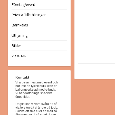
Företag/event
Privata Tillställningar
Barnkalas
Uthyrning
Bilder
VR & MR
Kontakt
Vi arbetar mest med event och
har inte en fysisk butik utan en
ballongverkstad med e-butik.
Vi har därför inga specifika
öppettider.
Dagtid kan vi vara svåra att nå
via telefon då vi är ute på jobb.
Skicka ett sms eller ett mail så
återkommer vi så snart vi kan.