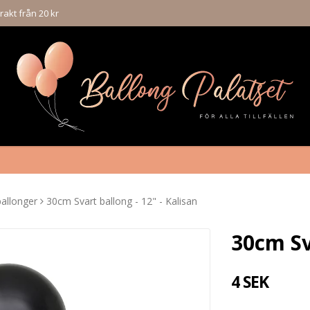
rakt från 20 kr
allonger
30cm Svart ballong - 12" - Kalisan
30cm Sv
4 SEK