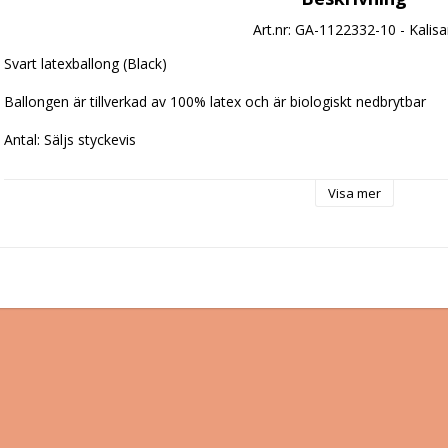
Art.nr: GA-1122332-10 - Kalis
Svart latexballong (Black)

Ballongen är tillverkad av 100% latex och är biologiskt nedbrytbar

Antal: Säljs styckevis

Material: Latex (100% Naturgummi)

Visa mer
Storlek: 30 cm (12")

Volym: Cirka 15 liter

Lyftkraft: Cirka 10 gram

Tillverkare: Kalisan, Turkiet

Övrigt: Biologiskt nedbrytbara.