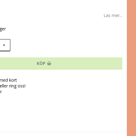
Läs mer...
ager
+
KÖP
 med kort
ller ring oss!
kr