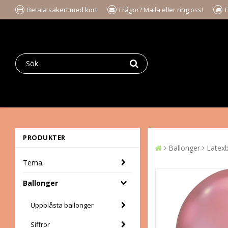
Betala säkert med kort
Frågor? Maila eller ring oss!
F
PRODUKTER
Ballonger
Latexb
Tema
Ballonger
Uppblåsta ballonger
Siffror