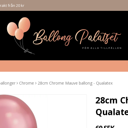
rakt från 20 kr
allonger
Chrome
28cm Chrome Mauve ballong - Qualatex
28cm C
Qualat