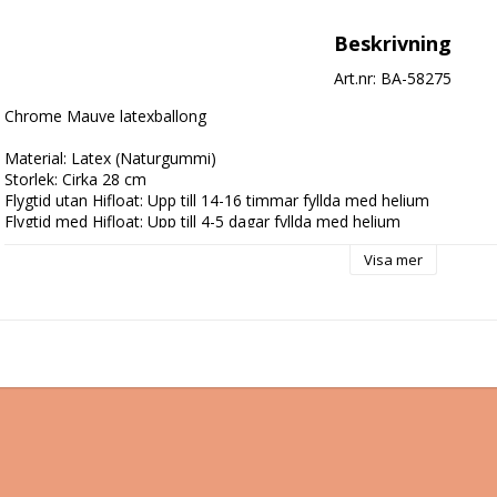
Beskrivning
Art.nr: BA-58275
Chrome Mauve latexballong

Material: Latex (Naturgummi)

Storlek: Cirka 28 cm

Flygtid utan Hifloat: Upp till 14-16 timmar fyllda med helium

Flygtid med Hifloat: Upp till 4-5 dagar fyllda med helium

Tillverkare: Pioneer

Visa mer
Land: Usa & Canada

Märke: Qualatex