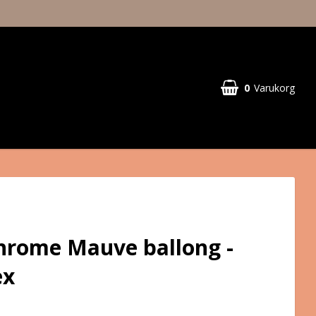
0
Varukorg
hrome Mauve ballong -
ex