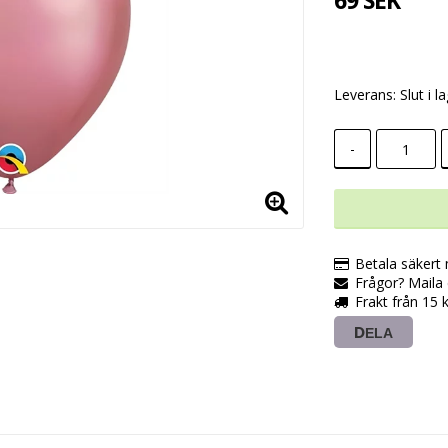
69 SEK
Leverans:
Slut i l
-
Betala säkert
Frågor? Maila e
Frakt från 15 
DELA