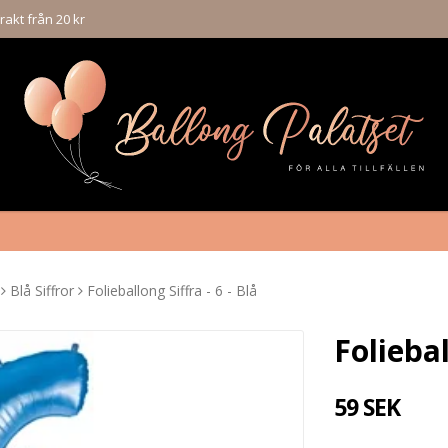
rakt från 20 kr
Blå Siffror
Folieballong Siffra - 6 - Blå
Foliebal
59 SEK