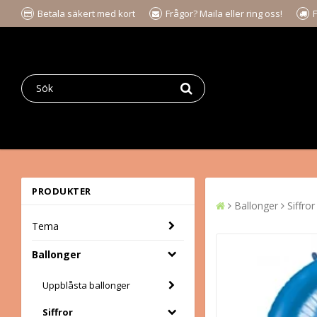
Betala säkert med kort
Frågor? Maila eller ring oss!
F
PRODUKTER
Ballonger
Siffror
Tema
Ballonger
Uppblåsta ballonger
Siffror