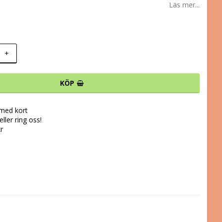
Läs mer...
+
KÖP
 med kort
ller ring oss!
kr