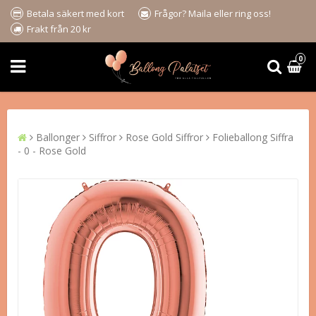
Betala säkert med kort
Frågor? Maila eller ring oss!
Frakt från 20 kr
0
Ballonger
Siffror
Rose Gold Siffror
Folieballong Siffra
- 0 - Rose Gold