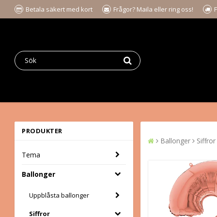
Betala säkert med kort
Frågor? Maila eller ring oss!
F
PRODUKTER
Ballonger
Siffror
Tema
Ballonger
Uppblåsta ballonger
Siffror