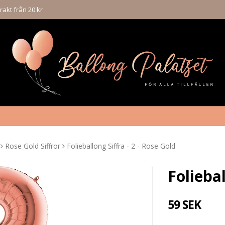
rakt från 20 kr
Rose Gold Siffror
Folieballong Siffra - 2 - Rose Gold
Foliebal
59 SEK