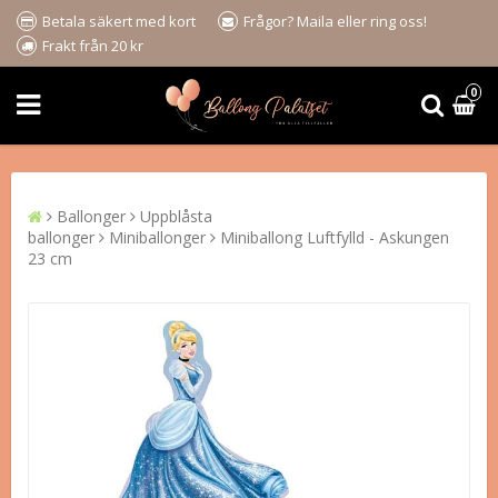
Betala säkert med kort
Frågor? Maila eller ring oss!
Frakt från 20 kr
0
Ballonger
Uppblåsta
ballonger
Miniballonger
Miniballong Luftfylld - Askungen
23 cm